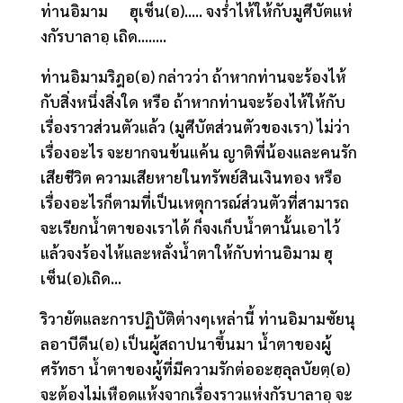
ท่านอิมาม ฮุเซ็น(อ)….. จงร่ำไห้ให้กับมูศีบัตแห่
งกัรบาลาอฺ เถิด……..
ท่านอิมามริฎอ(อ) กล่าวว่า ถ้าหากท่านจะร้องไห้
กับสิ่งหนึ่งสิ่งใด หรือ ถ้าหากท่านจะร้องไห้ให้กับ
เรื่องราวส่วนตัวแล้ว (มูศีบัตส่วนตัวของเรา) ไม่ว่า
เรื่องอะไร จะยากจนข้นแค้น ญาติพี่น้องและคนรัก
เสียชีวิต ความเสียหายในทรัพย์สินเงินทอง หรือ
เรื่องอะไรก็ตามที่เป็นเหตุการณ์ส่วนตัวที่สามารถ
จะเรียกน้ำตาของเราได้ ก็จงเก็บน้ำตานั้นเอาไว้
แล้วจงร้องไห้และหลั่งน้ำตาให้กับท่านอิมาม ฮุ
เซ็น(อ)เถิด…
ริวายัตและการปฏิบัติต่างๆเหล่านี้ ท่านอิมามซัยนุ
ลอาบีดีน(อ) เป็นผู้สถาปนาขึ้นมา น้ำตาของผู้
ศรัทธา น้ำตาของผู้ที่มีความรักต่ออะฮฺลุลบัยตฺ(อ)
จะต้องไม่เหือดแห้งจากเรื่องราวแห่งกัรบาลาอฺ จะ