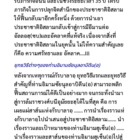
รับภารกิจอันนี้ และในช่วงระยะเวลา 35 ปี ได้รับ
ภารกิจในการปลุกจิตสำนึกของประชาชาติอิสลาม
ให้ฟื้นกลับมาอีกครั้งหนึ่ง ด้วยการนำเอา
ประชาชาติอิสลามกลับเข้าสู่การมีอีมานต่อ
อัลลอฮฺ(ซบ)และอัคลาคที่แท้จริง เนื่องจากสิ่งที่
ประชาชาติอิสลามในยุคนั้น ไม่ให้ความสำคัญเลย
ก็คือ ความศรัทธาและ อัคลาค….!!!
ยุทธวิธีต่างๆของท่านอิมามซัยนุลอาบีดีน(อ)
หลังจากเหตุการณ์กัรบาลาอฺ ยุทธวิธีแรกและยุทธวิธี
สำคัญที่ท่านอิมามซัยนุลอาบิดีน(อ) สามารถพลิก
ฟื้นสถานการณ์ได้ดีเป็นอย่างมาก จนกระทั่งนำมา
สู่การล้มราชวงศ์บนีอุมัยยะฮฺได้ในที่สุด คือ การ
เผยแผ่สาส์นแห่งกัรบาลาอฺ ……. การนำเรื่องราวแห่
งกัรบาลาอฺไปนำเสนอสู่ประชาชาติอิสลาม……. นำ
เรื่องราวและเป้าหมายของท่านอิมามฮุเซ็น(อ) ……
นำเรื่องราวและสาส์นของท่านอิมามฮุเซ็น(อ)ไปสู่