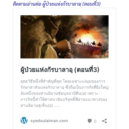
ติดตามอ่านต่อ ผู้ป่วยแห่งกัรบาลาอฺ (ตอนที่3)