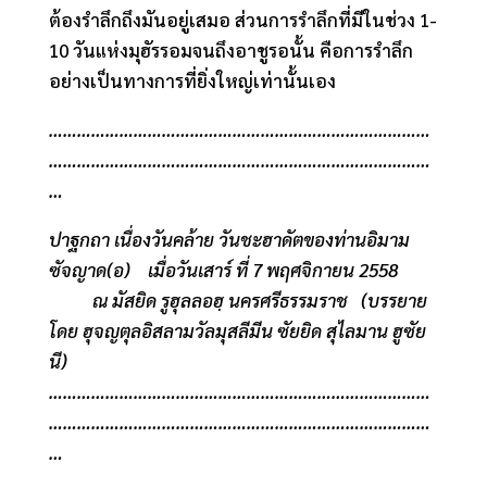
ต้องรำลึกถึงมันอยู่เสมอ ส่วนการรำลึกที่มีในช่วง 1-
10 วันแห่งมุฮัรรอมจนถึงอาชูรอนั้น คือการรำลึก
อย่างเป็นทางการที่ยิ่งใหญ่เท่านั้นเอง
………………………………………………………………………
………………………………………………………………………
…
ปาฐกถา เนื่องวันคล้าย วันชะฮาดัตของท่านอิมาม
ซัจญาด(อ) เมื่อวันเสาร์ ที่ 7 พฤศจิกายน 2558
ณ มัสยิด รูฮุลลอฮฺ นครศรีธรรมราช (บรรยาย
โดย ฮุจญตุลอิสลามวัลมุสลีมีน ซัยยิด สุไลมาน ฮูซัย
นี)
………………………………………………………………………
………………………………………………………………………
…