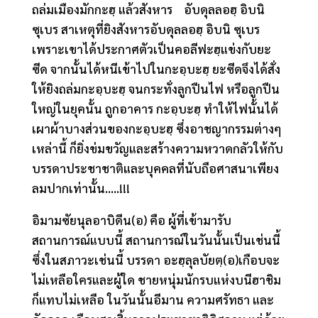
ถล่มเมืองมักกะฮฺ แล้วสังหาร อับดุลลอฮฺ อิบนิ
ซุเบร สาเหตุที่ยิงสังหารอับดุลลอฮฺ อิบนิ ซุเบร
เพราะเขาได้ประกาศตัวเป็นคอลีฟะฮฺแข่งกับยะ
ซีด จากนั้นได้หนีเข้าไปในกะอฺบะฮฺ ยะซีดจึงได้สั่ง
ให้ยิงถล่มกะอฺบะฮฺ จนกระทั่งลูกปืนไฟ หรือลูกปืน
ใหญ่ในยุคนั้น ถูกอาคาร กะอฺบะฮฺ ทำให้ไฟนั้นได้
เผาผ้าบางส่วนของกะอฺบะฮฺ ซึ่งอาชญากรรมต่างๆ
เหล่านี้ ก็ยิ่งข่มขวัญและสร้างความหวาดกลัวให้กับ
บรรดาประชาชาติและบุคคลที่นับถือศาสนาเพียง
ลมปากเท่านั้น…..!!!
อิมามซัยนุลอาบิดีน(อ) คือ ผู้ที่เข้ามารับ
สถานการณ์แบบนี้ สถานการณ์ในวันนั้นเป็นเช่นนี้
ซึ่งในสภาวะเช่นนี้ บรรดา อะฮฺลุลบัยตฺ(อ)เกือบจะ
ไม่เหลือใครและผู้ใด ชายหนุ่มนักรบแห่งบนีฮาชิม
ก็แทบไม่เหลือ ในวันนั้นอีมาน ความศรัทธา และ