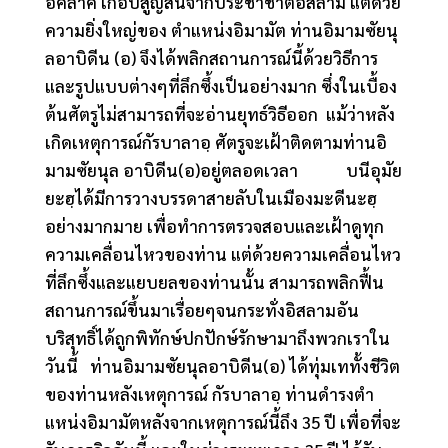
อัคลาค เกือบสูญสิ้นจากประชาชาติอิสลาม แต่ด้วย
ความยิ่งใหญ่ของ ตำแหน่งอิมามัต ท่านอิมามซัยนุ
ลอาบิดีน (อ) จึงได้พลิกสถานการณ์นี้ด้วยวิธีการ
และรูปแบบต่างๆที่ลึกซึ้งเป็นอย่างมาก ซึ่งในเบื้อง
ต้นศัตรูไม่สามารถที่จะอ่านยุทธ์วิธีออก แม้ว่าหลัง
เกิดเหตุการณ์กัรบาลาอฺ ศัตรูจะเฝ้าติดตามท่านอิ
มามซัยนุล อาบิดีน(อ)อยู่ตลอดเวลา บนีอุมัย
ยะฮฺได้มีการวางบรรดาสายลับในเมืองมะดีนะฮฺ
อย่างมากมาย เพื่อทำการตรวจสอบและเฝ้าดูทุก
ความเคลื่อนไหวของท่าน แต่ด้วยความเคลื่อนไหว
ที่ลึกซึ้งและแยบยลของท่านนั้น สามารถพลิกฟื้น
สถานการณ์ขึ้นมาเรื่อยๆจนกระทั่งอิสลามอัน
บริสุทธิ์ได้ถูกพิทักษ์ปกปักษ์รักษามาถึงพวกเราใน
วันนี้ ท่านอิมามซัยนุลอาบิดีน(อ) ได้ทุ่มเททั้งชีวิต
ของท่านหลังเหตุการณ์ กัรบาลาอฺ ท่านดำรงตำ
แหน่งอิมามัตหลังจากเหตุการณ์นี้ถึง 35 ปี เพื่อที่จะ