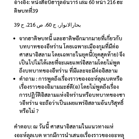
อ้างอิง: หนังสือบิฮารุลอันวาร์ เล่ม 60 หน้า 216 ฮะ
ดิษบทที่39
بحارالانوار، ج 60، ص 216، ح 39
จากฮาดิษบทนี้ และฮาดิษอีกมากมายที่เกี่ยวกับ
บทบาทของอีหร่าน โดยเฉพาะเมืองกุมที่มีต่อ
ศาสนาอิสลาม โดยเฉพาะในยุคนี้(ยุคสุดท้าย)​ จึง
เป็นไปไม่ได้เลยที่จะเผยแพร่อิสลามโดยไม่พูด
ถึงบทบาทของอีหร่าน ที่มีและจะมีต่ออิสลาม
คำถาม : การพูดถึงเรื่องราวของอะห์ลุลเบตหรือ
เรื่องราวของอิมามมะฮ์ดี(อ) โดยไม่พูดถึงเรื่อง
การปฏิวัติอิสลามแห่งอิหร่านหรือบทบาทของชา
วอีหร่าน​ จะถือว่าเป็นเผยแพร่อิสลามอันบริสุทธิ์
หรือไม่​ ?
คำตอบ: ณ วันนี้ ศาสนาอิสลามในแนวทางแห่
งอะห์ลุลเบต​ หากมีการนำเสนอเรื่องราวของอะหลุ