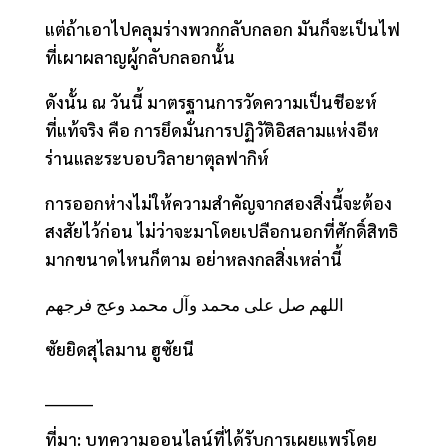
แต่ถ้าเอาไปคลุมร่างพวกกลับกลอก มันก็จะเป็นไฟ
ที่เผาผลาญผู้กลับกลอกนั้น
ดังนั้น ณ วันนี้ มาตรฐานการวัดความเป็นชีอะห์
ที่แท้จริง คือ การยึดมั่นการปฏิวัติอิสลามแห่งอีห
ร่านและระบอบวิลายาตุลฟากิห์
การออกห่างไม่ให้ความสำคัญจากสองสิ่งนี้จะต้อง
สงสัยไว้ก่อน ไม่ว่าจะมาโดยเปลือกนอกที่ศักดิ์สิทธิ
มากขนาดไหนก็ตาม อย่าหลงกลสิ่งเหล่านี้
‎اللهم صل علی محمد وآل محمد وعج فرجهم
ซัยยิดสุไลมาน​ ฮูซัยนี
________
ที่มา: บทความออนไลน์ที่ได้รับการเผยแพร่โดย