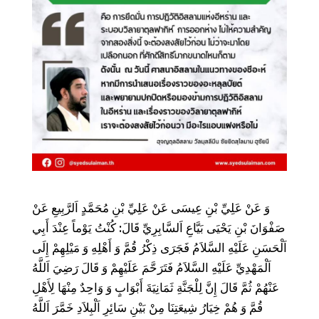
وَ عَنْ عَلِيِّ بْنِ عِيسَى عَنْ عَلِيِّ بْنِ مُحَمَّدٍ اَلرَّبِيعِ عَنْ
صَفْوَانَ بْنِ يَحْيَى بَيَّاعِ اَلسَّابِرِيِّ قَالَ: كُنْتُ يَوْماً عِنْدَ أَبِي
اَلْحَسَنِ عَلَيْهِ السَّلاَمُ فَجَرَى ذِكْرُ قُمَّ وَ أَهْلِهِ وَ مَيْلِهِمْ إِلَى
اَلْمَهْدِيِّ عَلَيْهِ السَّلاَمُ فَتَرَحَّمَ عَلَيْهِمْ وَ قَالَ رَضِيَ اَللَّهُ
عَنْهُمْ ثُمَّ قَالَ إِنَّ لِلْجَنَّةِ ثَمَانِيَةَ أَبْوَابٍ وَ وَاحِدٌ مِنْهَا لِأَهْلِ
قُمَّ وَ هُمْ خِيَارُ شِيعَتِنَا مِنْ بَيْنِ سَائِرِ اَلْبِلاَدِ خَمَّرَ اَللَّهُ