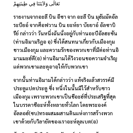
تَعَالَى وَلاَيَتَنَا فِي طِينَتِهِمْ
รายงานจากอะลี บิน อีซา จาก อะลี บิน มุฮัมมัดอัล
ระบียอ์ จากศ็อฟวาน บิน ยะห์ยา บัยยาอ์ อัลซาบิ
รีย์ กล่าวว่า วันหนึ่งฉันนั่งอยู่กับท่านอะบีอัลฮะซัน
(ท่านอิมามริฎอ อฺ) ซึ่งได้สนทนาเกี่ยวกับเมืองกุม
ชาวเมืองกุม และความรักของพวกเขาที่มีต่อท่านอิ
มามมะฮ์ดี(อ) ท่านอิมามได้วิงวอนขอความจำเริญ
แด่พวกเขาและดุอาอฺให้กับพวกเขา
จากนั้นท่านอิมามได้กล่าวว่า แท้จริงแล้วสวรรค์มี
ประตูแปดประตู ซึ่ง หนึ่งในนั้นมีไว้สำหรับชาว
เมืองกุม เพราะพวกเขาเป็นชีอะฮ์ที่ประเสริฐที่สุด
ในบรรดาชีอะห์ทั้งหลายทั่วโลก โดยพระองค์
อัลลอฮ์(ซบ)ทรงผสมผสานดินแห่งการสร้างพวก
เขาด้วยกับวิลายัตของเราอะห์ลุลเบต(อ)