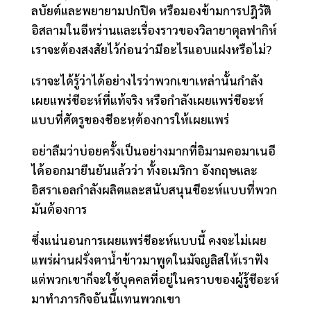
ลบัยต์และพยายามปกปิด หรือมองข้ามการปฎิวัติ
อิสลามในอีหร่านและเรื่องราวของวิลายาตุลฟากิห์
เราจะต้องสงสัยไว้ก่อนว่ามีอะไรแอบแฝงหรือไม่​?
เราจะได้รู้ว่าได้อย่างไรว่าพวกเขาเหล่านั้นกำลัง
เผยแพร่ชีอะห์ที่แท้จริง หรือกำลังเผยแพร่ชีอะห์
แบบที่ศัตรูของชีอะหฺต้องการให้เผยแพร่
อย่าลืมว่าบ่อยครั้งเป็นอย่างมากที่อิมามคอมาเนอี
ได้ออกมายืนยันแล้วว่า ทั้งอเมริกา​ อังกฤษและ
อิสราเอลกำลังผลิตและสนับสนุนชีอะห์แบบที่พวก
มันต้องการ
ซึ่งแน่นอนการเผยแพร่ชีอะห์แบบนี้​ คงจะไม่เผย
แพร่ผ่านฝรั่งตาน้ำข้าวมาพูดในมัจญลิสให้เราฟัง
แต่พวกเขาก็จะใช้บุคคลที่อยู่ในคราบของผู้รู้ชีอะห์
มาทำภารกิจอันนี้แทนพวกเขา